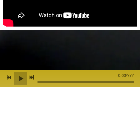
0:00
/
???